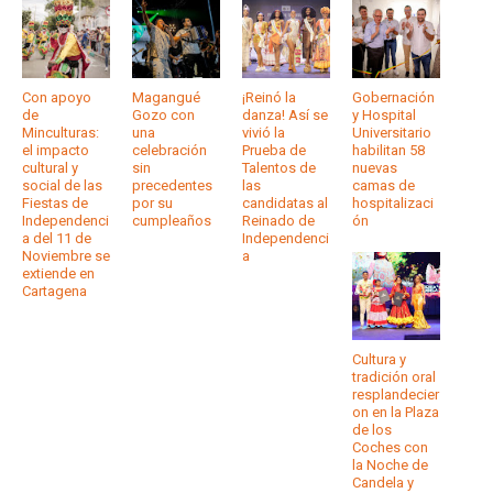
Con apoyo
Magangué
¡Reinó la
Gobernación
de
Gozo con
danza! Así se
y Hospital
Minculturas:
una
vivió la
Universitario
el impacto
celebración
Prueba de
habilitan 58
cultural y
sin
Talentos de
nuevas
social de las
precedentes
las
camas de
Fiestas de
por su
candidatas al
hospitalizaci
Independenci
cumpleaños
Reinado de
ón
a del 11 de
Independenci
Noviembre se
a
extiende en
Cartagena
Cultura y
tradición oral
resplandecier
on en la Plaza
de los
Coches con
la Noche de
Candela y