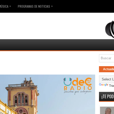
»
»
MÚSICA
PROGRAMAS DE NOTICIAS
Actuali
Tra
¡TE POD