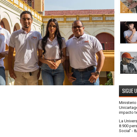
SIGUE 
Ministeri
Unicartag
impacto te
La Univer
8.900 pers
Social'
- 8