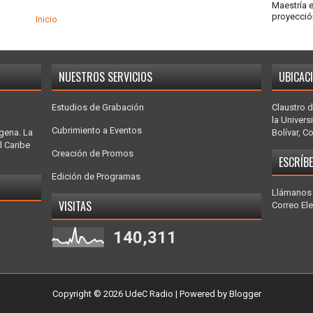
Maestría 
proyecció
Inicio
NUESTROS SERVICIOS
UBICAC
Estudios de Grabación
Claustro d
la Univers
Cubrimiento a Eventos
gena. La
Bolívar, C
l Caribe
Creación de Promos
ESCRÍB
Edición de Programas
Llámanos 
VISITAS
Correo El
140,311
Copyright ©
2026
UdeC Radio
| Powered by
Blogger