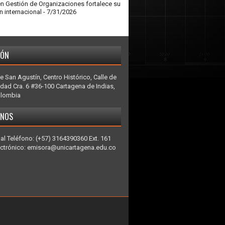
en Gestión de Organizaciones fortalece su
n internacional
- 7/31/2026
IÓN
e San Agustín, Centro Histórico, Calle de
idad Cra. 6 #36-100 Cartagena de Indias,
olombia
ENOS
al Teléfono: (+57) 3164390360 Ext. 161
ectrónico: emisora@unicartagena.edu.co