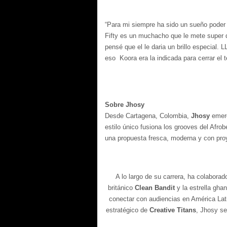
“Para mi siempre ha sido un sueño poder 
Fifty es un muchacho que le mete super 
pensé que el le daria un brillo especial.
eso
Koora era la indicada para cerrar el
Sobre Jhosy
Desde Cartagena, Colombia,
Jhosy
emerg
estilo único fusiona los grooves del Afrob
una propuesta fresca, moderna y con proy
A lo largo de su carrera, ha colabora
británico
Clean Bandit
y la estrella gha
conectar con audiencias en América Lat
estratégico de
Creative Titans
, Jhosy se