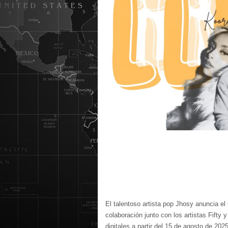
El talentoso artista pop Jhosy anuncia e
colaboración junto con los artistas Fifty
digitales a partir del 15 de agosto de 2025