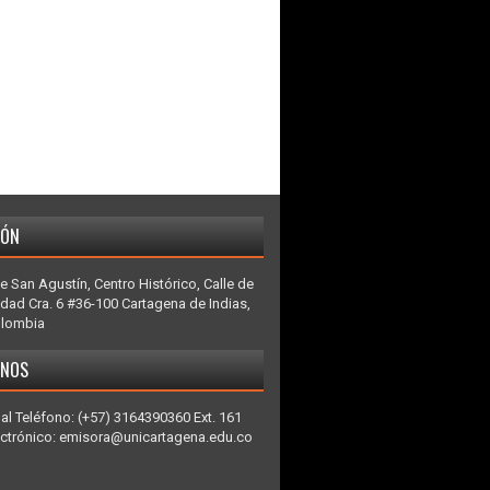
IÓN
e San Agustín, Centro Histórico, Calle de
idad Cra. 6 #36-100 Cartagena de Indias,
olombia
ENOS
al Teléfono: (+57) 3164390360 Ext. 161
ectrónico: emisora@unicartagena.edu.co