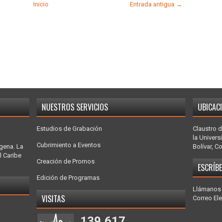
Inicio
Entrada antigua →
NUESTROS SERVICIOS
UBICAC
Estudios de Grabación
Claustro d
la Univers
Cubrimiento a Eventos
gena. La
Bolívar, C
l Caribe
Creación de Promos
ESCRÍB
Edición de Programas
Llámanos 
VISITAS
Correo El
139,617