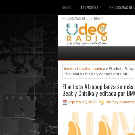
»
INICIO
LA EMISORA
PROGRAMAS DE 
»
PROGRAMAS DE CULTURA
Inicio
»
Localía
,
música
» El artista Afr
The Beat y Chisika y editada por BMG.
El artista Afropop lanza su más
Beat y Chisika y editada por BM
agosto 27, 2025
No hay comentar