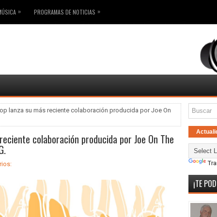
»
»
MÚSICA
PROGRAMAS DE NOTICIAS
opop lanza su más reciente colaboración producida por Joe On
Actuali
 reciente colaboración producida por Joe On The
G.
Tra
ios:
¡TE POD