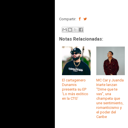
Compartir:
Notas Relacionadas:
El cartagenero
MC Car y Juanda
Dunamis
Iriarte lanzan
presenta su EP
“Dime que te
‘Lo más exótico
vas”, una
en la CTG’
champeta que
une sentimiento,
romanticismo y
el poder del
Caribe