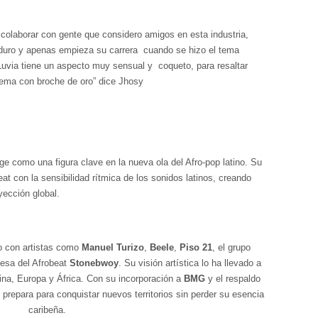
colaborar con gente que considero amigos en esta industria,
duro y apenas empieza su carrera
cuando se hizo el tema
 LLuvia tiene un aspecto muy sensual y
coqueto, para resaltar
 tema con broche de oro” dice Jhosy
e como una figura clave en la nueva ola del Afro-pop latino. Su
eat con la sensibilidad rítmica de los sonidos latinos, creando
ección global.
do con artistas como
Manuel Turizo
,
Beele
,
Piso 21
, el grupo
nesa del Afrobeat
Stonebwoy
. Su visión artística lo ha llevado a
ina, Europa y África. Con su incorporación a
BMG
y el respaldo
 prepara para conquistar nuevos territorios sin perder su esencia
caribeña.