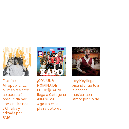
El artista
¡CON UNA
Lery Key llega
Afropop lanza
NÓMINA DE
pisando fuerte a
su más reciente
LUJO!🤩 KAPO
la escena
colaboración
llega a Cartagena
musical con
producida por
este 30 de
“Amor prohibido”
Joe On The Beat
Agosto en la
y Chisika y
plaza de toros
editada por
BMG.