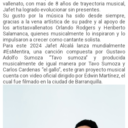
vallenato, con mas de 8 años de trayectoria musical,
Jafet ha logrado evolucionar sin presentes.
Su gusto por la música ha sido desde siempre,
gracias a la vena artística de su padre y
al apoyo de
los
artista
s
vallenato
s
Orlando Rodgers y Heriberto
Salamanca
,
quienes musicalmente lo inspiraron y lo
impulsaron a crecer como
cantante
solista.
Para este 2024 Jafet
Alcalá
lanza mundialmente
#E
s
M
entira
, una canción compuesta por
Gustavo
Adolfo Sumoza ‘’Tavo sumoza’’ y producida
musicalmente de igual manera por Tavo Sumoza y
Carlos Cardenas “el gallo”, este gran proyecto musical
cuenta con video oficial dirigido por
Edwin
Martínez, el
cual fue filmado en la ciudad de Barranquilla.