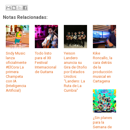
Notas Relacionadas:
Sndy Music
Todo listo
Yeison
Kike
lanza
para el XII
Landero
Roncallo, la
oficialmente
Festival
anuncia su
cara detrás
#ElCora La
Internacional
Gira de Otoño
de la
primera
de Guitarra
por Estados
producción
Champeta
Unidos:
musical en
con IA
“Landero: La
Cartagena
(Inteligencia
Ruta de La
Artificial)
Cumbia”
¿Sin planes
para la
Semana de