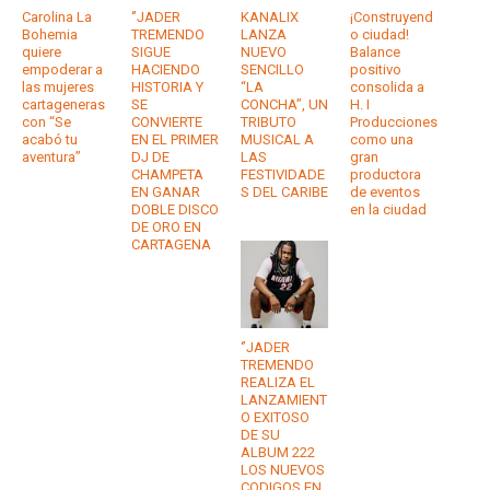
Carolina La
‘’JADER
KANALIX
¡Construyend
Bohemia
TREMENDO
LANZA
o ciudad!
quiere
SIGUE
NUEVO
Balance
empoderar a
HACIENDO
SENCILLO
positivo
las mujeres
HISTORIA Y
“LA
consolida a
cartageneras
SE
CONCHA”, UN
H. I
con “Se
CONVIERTE
TRIBUTO
Producciones
acabó tu
EN EL PRIMER
MUSICAL A
como una
aventura”
DJ DE
LAS
gran
CHAMPETA
FESTIVIDADE
productora
EN GANAR
S DEL CARIBE
de eventos
DOBLE DISCO
en la ciudad
DE ORO EN
CARTAGENA
‘’JADER
TREMENDO
REALIZA EL
LANZAMIENT
O EXITOSO
DE SU
ALBUM 222
LOS NUEVOS
CODIGOS EN