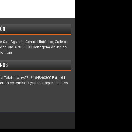
IÓN
e San Agustín, Centro Histórico, Calle de
idad Cra. 6 #36-100 Cartagena de Indias,
olombia
ENOS
al Teléfono: (+57) 3164390360 Ext. 161
ectrónico: emisora@unicartagena.edu.co