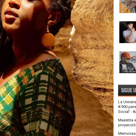
SIGUE 
La Univer
8.900 pers
Social'
- 8
Maestría 
proyecció
Memorias a