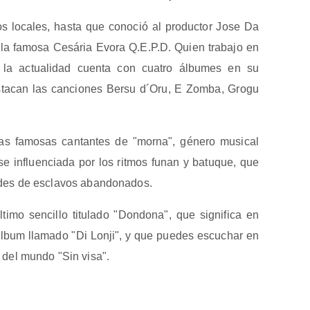
os locales, hasta que conoció al productor Jose Da
 la famosa Cesária Evora Q.E.P.D. Quien trabajo en
 la actualidad cuenta con cuatro álbumes en su
estacan las canciones Bersu d´Oru, E Zomba, Grogu
e las famosas cantantes de "morna", género musical
e influenciada por los ritmos funan y batuque, que
ades de esclavos abandonados.
timo sencillo titulado "Dondona", que significa en
álbum llamado "Di Lonji", y que puedes escuchar en
del mundo "Sin visa".