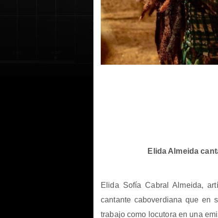
Elida Almeida cant
Elida Sofía Cabral Almeida, ar
cantante caboverdiana que en s
trabajo como locutora en una emi