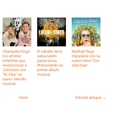
Champeta Kings
El caballo de la
MarthyK llega
los artistas
salsa luismi
imparable con su
infantiles que
yanes lanza
nuevo tema ‘Con
revolucionan a
#renaciendo su
este beat’
Colombia con
primer album
‘’EL Pary’’ su
musical
nuevo sencillo
musical
Inicio
Entrada antigua →