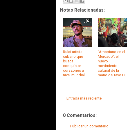
Notas Relacionadas:
Rulai artista
“Amapiano en el
cubano que
Mercado”: el
busca
nuevo
conquistar
movimiento
corazones a
cultural de la
nivel mundial
mano de Tavo Dj
← Entrada más reciente
0 Comentarios:
Publicar un comentario