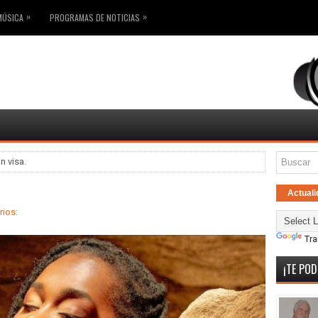
»
»
MÚSICA
PROGRAMAS DE NOTICIAS
n visa.
Actuali
ios:
Tra
¡TE POD