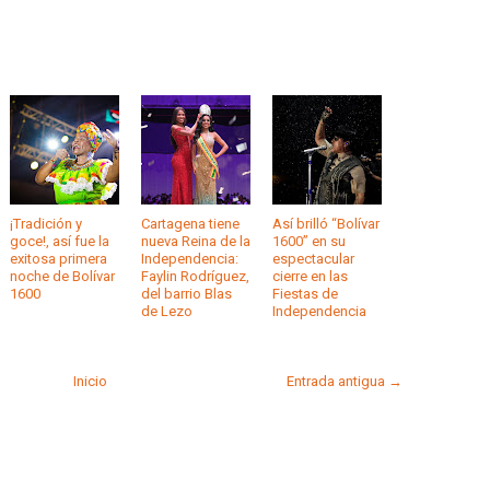
¡Tradición y
Cartagena tiene
Así brilló “Bolívar
goce!, así fue la
nueva Reina de la
1600” en su
exitosa primera
Independencia:
espectacular
noche de Bolívar
Faylin Rodríguez,
cierre en las
1600
del barrio Blas
Fiestas de
de Lezo
Independencia
Inicio
Entrada antigua →