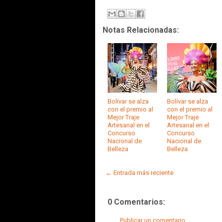
Notas Relacionadas:
Bolívar se alza
Bolívar se alza
con el premio al
con el premio al
Mejor Traje
Mejor Traje
Artesanal en el
Artesanal en el
Concurso
Concurso
Nacional de
Nacional de
Belleza
Belleza
← Entrada más reciente
0 Comentarios:
Publicar un comentario