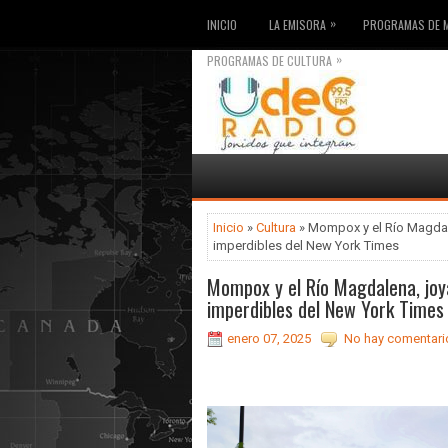
»
INICIO
LA EMISORA
PROGRAMAS DE 
»
PROGRAMAS DE CULTURA
Inicio
»
Cultura
» Mompox y el Río Magdale
imperdibles del New York Times
Mompox y el Río Magdalena, joya
imperdibles del New York Times
enero 07, 2025
No hay comentari