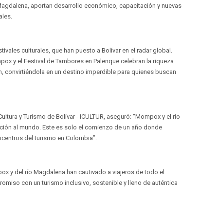
Magdalena, aportan desarrollo económico, capacitación y nuevas
ales.
tivales culturales, que han puesto a Bolívar en el radar global.
ox y el Festival de Tambores en Palenque celebran la riqueza
ión, convirtiéndola en un destino imperdible para quienes buscan
 Cultura y Turismo de Bolívar - ICULTUR, aseguró: “Mompox y el río
ción al mundo. Este es solo el comienzo de un año donde
icentros del turismo en Colombia”.
mpox y del río Magdalena han cautivado a viajeros de todo el
omiso con un turismo inclusivo, sostenible y lleno de auténtica