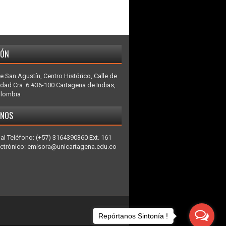
IÓN
e San Agustín, Centro Histórico, Calle de
idad Cra. 6 #36-100 Cartagena de Indias,
olombia
ENOS
al Teléfono: (+57) 3164390360 Ext. 161
ectrónico: emisora@unicartagena.edu.co
Repórtanos Sintonía !