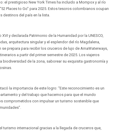
mo: el prestigioso New York Times ha incluido a Mompox y al río
“52 Places to Go” para 2025. Estos tesoros colombianos ocupan
destinos del país en la lista.
o XVI y declarada Patrimonio de la Humanidad por la UNESCO,
s, arquitectura singular y el esplendor del río Magdalena,
ión se prepara para recibir los cruceros de lujo de AmaWaterways,
 itinerarios a partir del primer semestre de 2025. Los viajeros
a biodiversidad de la zona, saborear su exquisita gastronomía y
osinas.
stacó la importancia de este logro: “Este reconocimiento es un
departamento y del trabajo que hacemos para que el mundo
amos comprometidos con impulsar un turismo sostenible que
omunidades”.
l turismo internacional gracias a la llegada de cruceros que,