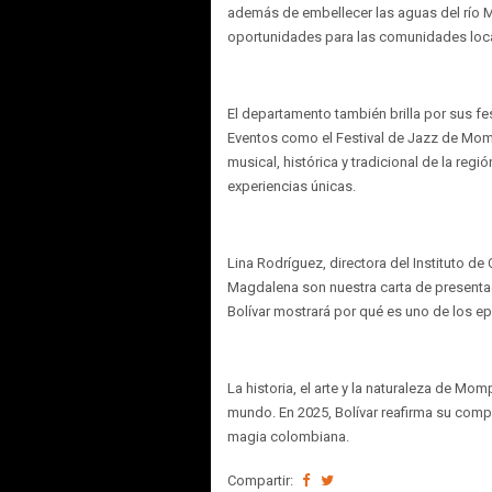
además de embellecer las aguas del río 
oportunidades para las comunidades loc
El departamento también brilla por sus fes
Eventos como el Festival de Jazz de Momp
musical, histórica y tradicional de la reg
experiencias únicas.
Lina Rodríguez, directora del Instituto de
Magdalena son nuestra carta de presenta
Bolívar mostrará por qué es uno de los ep
La historia, el arte y la naturaleza de Mo
mundo. En 2025, Bolívar reafirma su compr
magia colombiana.
Compartir: