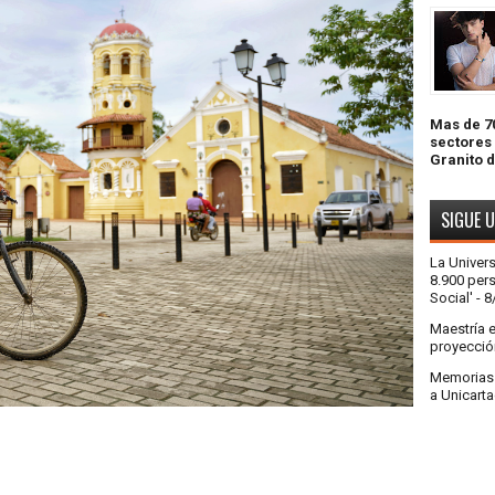
Mas de 70
sectores
Granito 
SIGUE 
La Univer
8.900 pers
Social'
- 8
Maestría 
proyecció
Memorias a
a Unicart