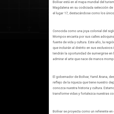
Bolívar está en el mapa mundial del turis
Magdalena en su codiciada selección de 
el lugar 17, destacándose como los únicos 
Conocida como una joya colonial del sigl
Mompox encanta por sus calles adoquinada
fuente de vida y cultura. Este año, la reg
que incluirán al distrito en sus exclusivos
tendrán la oportunidad de sumergirse en l
admirar el arte que nace de manos momp
El gobernador de Bolívar, Yamil Arana, de
reflejo de la riqueza que tiene nuestro 
conozca nuestra historia y cultura. Est
transforme vidas y fortalezca nuestras c
Bolívar se proyecta como un referente en e