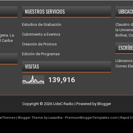
NUESTROS SERVICIOS
UBICAC
Estudios de Grabación
Claustro d
la Univers
Cubrimiento a Eventos
gena. La
Bolívar, C
l Caribe
Creación de Promos
ESCRÍB
Edición de Programas
Llámanos 
VISITAS
Correo El
139,916
Copyright ©
2026
UdeC Radio
| Powered by
Blogger
exiThemes
| Blogger Theme by
Lasantha
-
PremiumBloggerTemplates.com
|
Rapid D