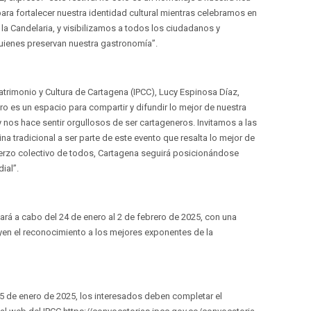
para fortalecer nuestra identidad cultural mientras celebramos en
la Candelaria, y visibilizamos a todos los ciudadanos y
uienes preservan nuestra gastronomía”.
 Patrimonio y Cultura de Cartagena (IPCC), Lucy Espinosa Díaz,
ero es un espacio para compartir y difundir lo mejor de nuestra
nos hace sentir orgullosos de ser cartageneros. Invitamos a las
a tradicional a ser parte de este evento que resalta lo mejor de
fuerzo colectivo de todos, Cartagena seguirá posicionándose
ial”.
evará a cabo del 24 de enero al 2 de febrero de 2025, con una
en el reconocimiento a los mejores exponentes de la
5 de enero de 2025, los interesados deben completar el