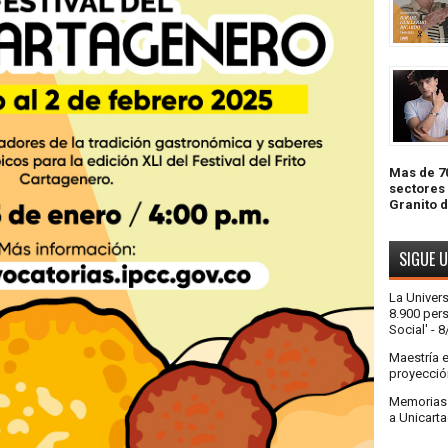
Mas de 70
sectores
Granito 
SIGUE 
La Univer
8.900 pers
Social'
- 8
Maestría 
proyecció
Memorias a
a Unicart