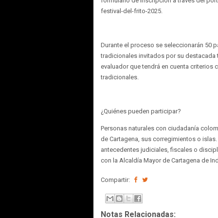
formulario de inscripción a través del po
festival-del-frito-2025.
Durante el proceso se seleccionarán 50 p
tradicionales invitados por su destacada 
evaluador que tendrá en cuenta criterios 
tradicionales.
¿Quiénes pueden participar?
Personas naturales con ciudadanía colom
de Cartagena, sus corregimientos o islas.
antecedentes judiciales, fiscales o discip
con la Alcaldía Mayor de Cartagena de Ind
Compartir:
Notas Relacionadas: