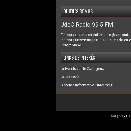
QUIENES SOMOS
UdeC Radio 99.5 FM
Emisora de interés público de @uni_carta
emisora universitaria más escuchada en e
Colombiano.
LINKS DE INTERÉS
Universidad de Cartagena
Udecetevé
Sistema Informativo Universo U
Design by
Fl