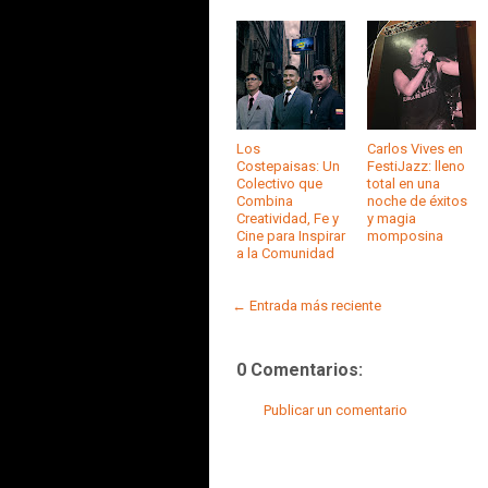
Los
Carlos Vives en
Costepaisas: Un
FestiJazz: lleno
Colectivo que
total en una
Combina
noche de éxitos
Creatividad, Fe y
y magia
Cine para Inspirar
momposina
a la Comunidad
← Entrada más reciente
0 Comentarios:
Publicar un comentario