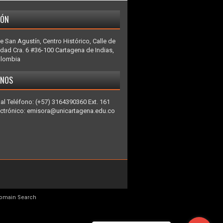
IÓN
e San Agustín, Centro Histórico, Calle de
idad Cra. 6 #36-100 Cartagena de Indias,
olombia
ENOS
al Teléfono: (+57) 3164390360 Ext. 161
ectrónico: emisora@unicartagena.edu.co
omain Search