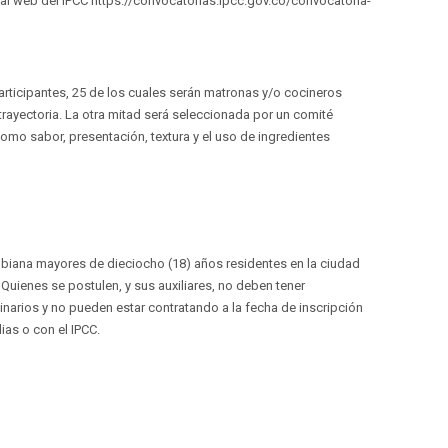
rtal web del IPCC https://convocatorias.ipcc.gov.co/convocatoria-
articipantes, 25 de los cuales serán matronas y/o cocineros
trayectoria. La otra mitad será seleccionada por un comité
como sabor, presentación, textura y el uso de ingredientes
biana mayores de dieciocho (18) años residentes en la ciudad
 Quienes se postulen, y sus auxiliares, no deben tener
linarios y no pueden estar contratando a la fecha de inscripción
ias o con el IPCC.