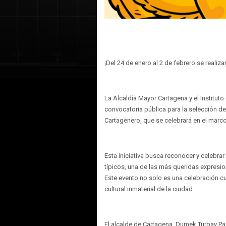
¡Del 24 de enero al 2 de febrero se realiz
La Alcaldía Mayor Cartagena y el Instituto 
convocatoria pública para la selección de l
Cartagenero, que se celebrará en el marco
Esta iniciativa busca reconocer y celebrar
típicos, una de las más queridas expresio
Este evento no solo es una celebración cu
cultural inmaterial de la ciudad.
El alcalde de Cartagena, Dumek Turbay Paz