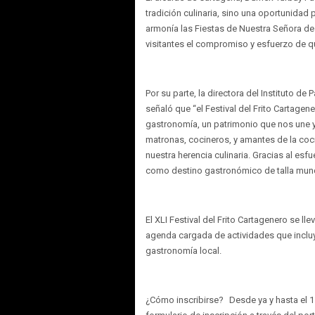
tradición culinaria, sino una oportunidad 
armonía las Fiestas de Nuestra Señora de 
visitantes el compromiso y esfuerzo de q
Por su parte, la directora del Instituto de
señaló que “el Festival del Frito Cartagen
gastronomía, un patrimonio que nos une y 
matronas, cocineros, y amantes de la cocin
nuestra herencia culinaria. Gracias al es
como destino gastronómico de talla mund
El XLI Festival del Frito Cartagenero se ll
agenda cargada de actividades que incluy
gastronomía local.
¿Cómo inscribirse? Desde ya y hasta el 1