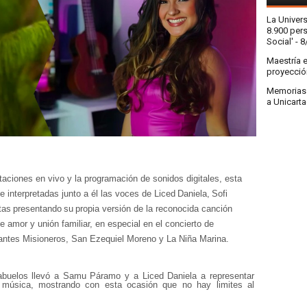
La Univer
8.900 pers
Social'
- 8
Maestría 
proyecció
Memorias a
a Unicart
etaciones en vivo y la programación de sonidos
digitales, esta
 interpretadas junto a él las voces de
Liced
Daniela,
Sofi
tas
presentando
su
propia
versión
de
la
reconocida
canción
de
amor
y
unión
familiar, en especial en el concierto de
fantes
Misioneros, San Ezequiel Moreno y La Niña Marina.
abuelos
llevó
a
Samu
Páramo
y
a
Liced
Daniela
a
representar
 música, mostrando con esta ocasión que no hay limites al