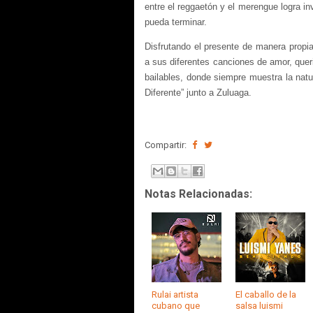
entre el reggaetón y el merengue logra i
pueda terminar.
Disfrutando el presente de manera propi
a sus diferentes canciones
de amor, quer
bailables, donde siempre muestra la nat
Diferente” junto a Zuluaga.
Compartir:
Notas Relacionadas:
Rulai artista
El caballo de la
cubano que
salsa luismi