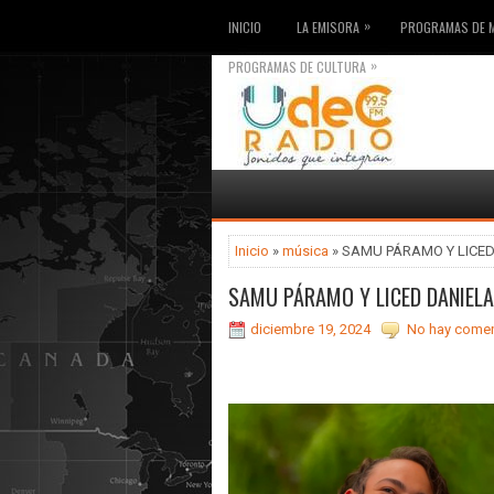
»
INICIO
LA EMISORA
PROGRAMAS DE 
»
PROGRAMAS DE CULTURA
Inicio
»
música
» SAMU PÁRAMO Y LICED D
SAMU PÁRAMO Y LICED DANIELA L
diciembre 19, 2024
No hay comen