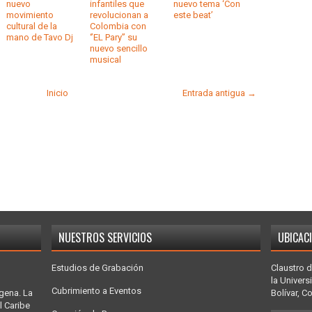
nuevo
infantiles que
nuevo tema ‘Con
movimiento
revolucionan a
este beat’
cultural de la
Colombia con
mano de Tavo Dj
‘’EL Pary’’ su
nuevo sencillo
musical
Inicio
Entrada antigua →
NUESTROS SERVICIOS
UBICAC
Estudios de Grabación
Claustro d
la Univers
Cubrimiento a Eventos
gena. La
Bolívar, C
l Caribe