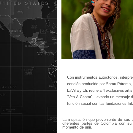
Con instrumentos autóctonos, interpr
canción producida por Samu Páramo, e
LaVilla
y
Eli,
reúne
a
4
exclusivos
artis
“Ven
A
Cantar”,
llevando
un
mensaje
función social con las fundaciones In
La
inspiración
que
proveniente
de
sus
diferentes partes de Colombia con su
momento de unir.