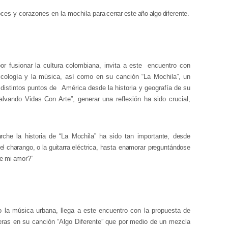
voces y corazones en la mochila
para
cerrar
este
año
algo
diferente.
r fusionar la cultura colombiana, invita a este
encuentro
con
sicología
y la música, así como en su canción “La Mochila”, un
distintos puntos de
América desde la historia y geografía de su
lvando Vidas Con Arte”, generar
una reflexión ha sido crucial,
che la historia de “La Mochila” ha sido tan importante, desde
el
charango,
o
la
guitarra
eléctrica,
hasta
enamorar preguntándose
te
mi
amor?”
o la música urbana, llega a este encuentro con la
propuesta de
teras en
su canción “Algo Diferente” que por medio de un mezcla