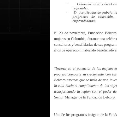
·
Colombia es país en el c
regionales.
·
En dos décadas de trabajo, l
programas de educación, 
emprendedoras.
El 20 de noviembre, Fundación Belcorp 
mujeres en Colombia, durante una celebrac
consultoras y beneficiarias de sus progra
años de operación, habiendo beneficiado 
"Invertir en el potencial de las mujeres 
progresa comparte su crecimiento con su
Belcorp creemos que se trata de una invers
la ruta hacia el cumplimiento de los objet
transformando la región con el poder de 
Senior Manager de la Fundación Belcorp.
Uno de los programas insignia de la Funda