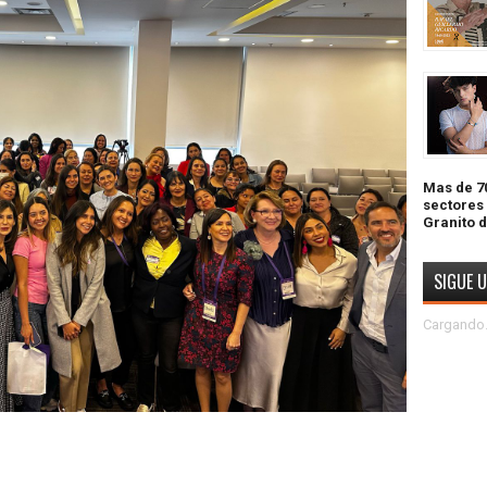
Mas de 70
sectores
Granito 
SIGUE 
Cargando.