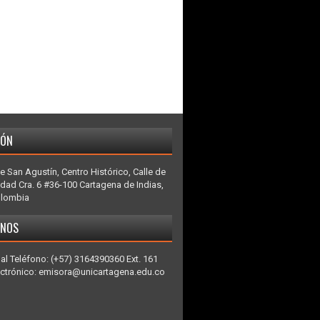
IÓN
e San Agustín, Centro Histórico, Calle de
idad Cra. 6 #36-100 Cartagena de Indias,
olombia
ENOS
al Teléfono: (+57) 3164390360 Ext. 161
ectrónico: emisora@unicartagena.edu.co