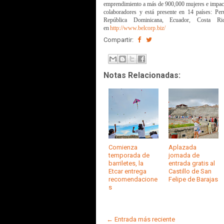
emprendimiento a más de 900,000 mujeres e impact
colaboradores y está presente en 14 países: Per
República Dominicana, Ecuador, Costa 
en
http://www.belcorp.biz/
Compartir:
Notas Relacionadas:
Comienza
Aplazada
temporada de
jornada de
barriletes, la
entrada gratis al
Etcar entrega
Castillo de San
recomendacione
Felipe de Barajas
s
← Entrada más reciente