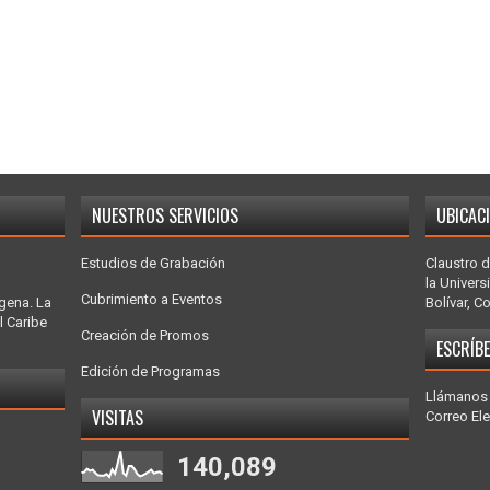
NUESTROS SERVICIOS
UBICAC
Estudios de Grabación
Claustro d
la Univers
Cubrimiento a Eventos
gena. La
Bolívar, C
l Caribe
Creación de Promos
ESCRÍB
Edición de Programas
Llámanos 
VISITAS
Correo El
140,089