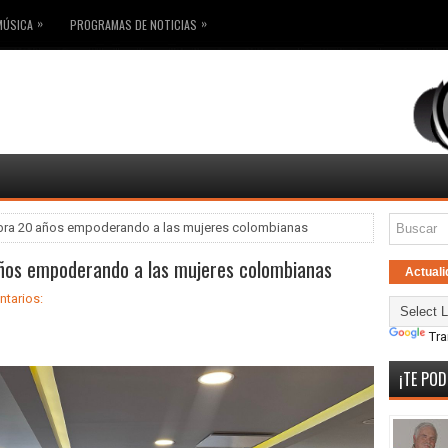
»
»
MÚSICA
PROGRAMAS DE NOTICIAS
bra 20 años empoderando a las mujeres colombianas
años empoderando a las mujeres colombianas
Actuali
tarios:
Tra
¡TE POD