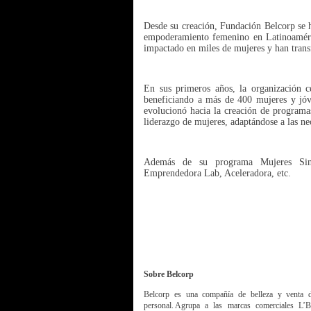
Desde su creación, Fundación Belcorp se 
empoderamiento femenino en Latinoaméric
impactado en miles de mujeres y han trans
En sus primeros años, la organización c
beneficiando a más de 400 mujeres y jóv
evolucionó hacia la creación de programa
liderazgo de mujeres, adaptándose a las n
Además de su programa Mujeres Sin 
Emprendedora Lab, Aceleradora, etc.
Sobre Belcorp
Belcorp es una compañía de belleza y venta di
personal.
Agrupa a las marcas comerciales L’B