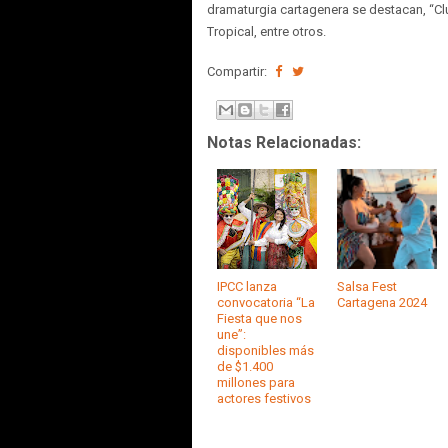
dramaturgia cartagenera se destacan, “Cl
Tropical, entre otros.
Compartir:
Notas Relacionadas:
IPCC lanza
Salsa Fest
convocatoria “La
Cartagena 2024
Fiesta que nos
une”:
disponibles más
de $1.400
millones para
actores festivos