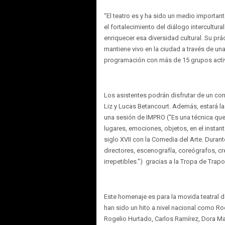
“El teatro es y ha sido un medio importante
el fortalecimiento del diálogo intercultu
enriquecer esa diversidad cultural. Su pr
mantiene vivo en la ciudad a través de un
programación con más de 15 grupos activo
Los asistentes podrán disfrutar de un co
Liz y Lucas Betancourt. Además, estará la 
una sesión de IMPRO (“Es una técnica que 
lugares, emociones, objetos, en el instant
siglo XVII con la Comedia del Arte. Dura
directores, escenografía, coreógrafos, cr
irrepetibles.”) gracias a la Tropa de Trapo
Este homenaje es para la movida teatral d
han sido un hito a nivel nacional como Rod
Rogelio Hurtado, Carlos Ramírez, Dora Mal