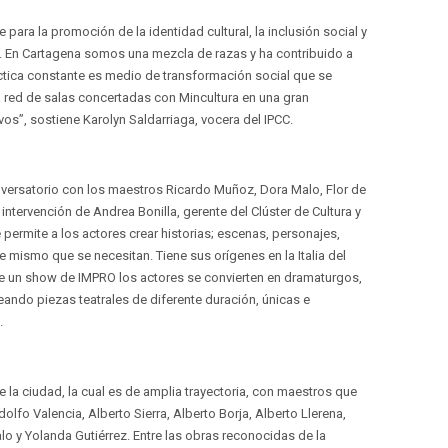
 para la promoción de la identidad cultural, la inclusión social y
ral. En Cartagena somos una mezcla de razas y ha contribuido a
áctica constante es medio de transformación social que se
a red de salas concertadas con Mincultura en una gran
s”, sostiene Karolyn Saldarriaga, vocera del IPCC.
nversatorio con los maestros Ricardo Muñoz, Dora Malo, Flor de
intervención de Andrea Bonilla, gerente del Clúster de Cultura y
permite a los actores crear historias; escenas, personajes,
e mismo que se necesitan. Tiene sus orígenes en la Italia del
nte un show de IMPRO los actores se convierten en dramaturgos,
eando piezas teatrales de diferente duración, únicas e
.
e la ciudad, la cual es de amplia trayectoria, con maestros que
olfo Valencia, Alberto Sierra, Alberto Borja, Alberto Llerena,
o y Yolanda Gutiérrez. Entre las obras reconocidas de la