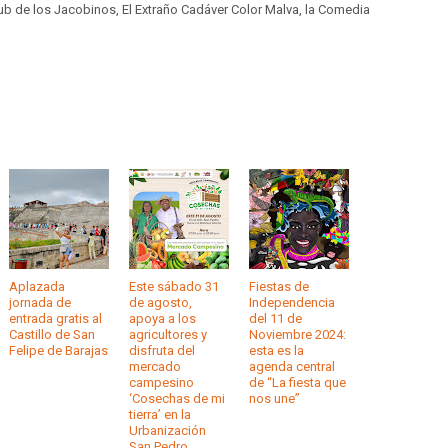
ub de los Jacobinos, El Extraño Cadáver Color Malva, la Comedia
Aplazada
Este sábado 31
Fiestas de
jornada de
de agosto,
Independencia
entrada gratis al
apoya a los
del 11 de
Castillo de San
agricultores y
Noviembre 2024:
Felipe de Barajas
disfruta del
esta es la
mercado
agenda central
campesino
de “La fiesta que
‘Cosechas de mi
nos une”
tierra’ en la
Urbanización
San Pedro