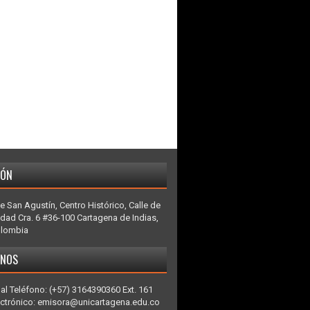
IÓN
e San Agustín, Centro Histórico, Calle de
idad Cra. 6 #36-100 Cartagena de Indias,
olombia
ENOS
al Teléfono: (+57) 3164390360 Ext. 161
ectrónico: emisora@unicartagena.edu.co