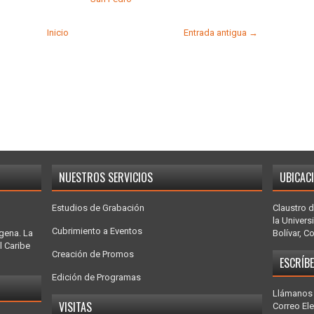
Inicio
Entrada antigua →
NUESTROS SERVICIOS
UBICAC
Estudios de Grabación
Claustro d
la Univers
Cubrimiento a Eventos
gena. La
Bolívar, C
l Caribe
Creación de Promos
ESCRÍB
Edición de Programas
Llámanos 
VISITAS
Correo El