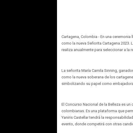
Cartagena, Colombia - En una ceremonia ll
como la nueva Señorita Cartagena 2023. L
realiza anualmente para seleccionar a la 
La señorita María Camila Sinning, ganadora
como la nueva soberana de los cartagenero
simbolizando su papel como embajadora d
El Concurso Nacional de la Belleza es un 
colombianas. Es una plataforma que permite
Yaniris Castellar tendrá la responsabilid
evento, donde competirá con otras candi