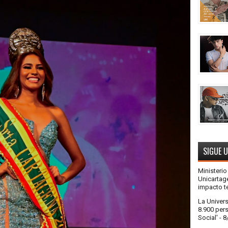
SIGUE 
Ministeri
Unicartag
impacto te
La Univer
8.900 pers
Social'
- 8