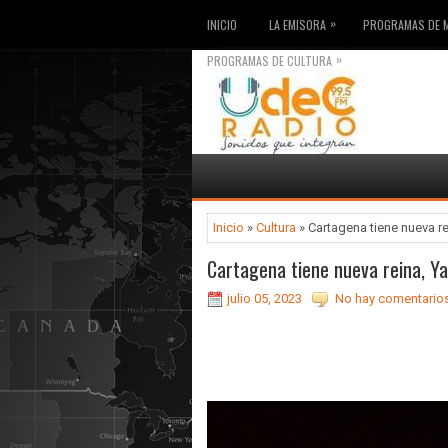
»
INICIO
LA EMISORA
PROGRAMAS DE 
»
PROGRAMAS DE CULTURA
Inicio
»
Cultura
» Cartagena tiene nueva rei
Cartagena tiene nueva reina, Yan
julio 05, 2023
No hay comentarios