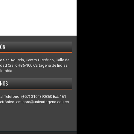
IÓN
e San Agustín, Centro Histórico, Calle de
idad Cra. 6 #36-100 Cartagena de Indias,
olombia
ENOS
al Teléfono: (+57) 3164390360 Ext. 161
ectrónico: emisora@unicartagena.edu.co