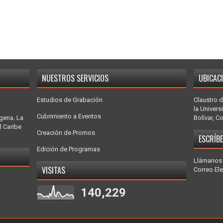
NUESTROS SERVICIOS
UBICAC
Estudios de Grabación
Claustro d
la Univers
Cubrimiento a Eventos
gena. La
Bolívar, C
l Caribe
Creación de Promos
ESCRÍB
Edición de Programas
Llámanos 
VISITAS
Correo El
140,229