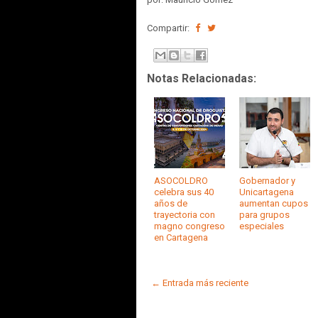
Compartir:
Notas Relacionadas:
ASOCOLDRO
Gobernador y
celebra sus 40
Unicartagena
años de
aumentan cupos
trayectoria con
para grupos
magno congreso
especiales
en Cartagena
← Entrada más reciente