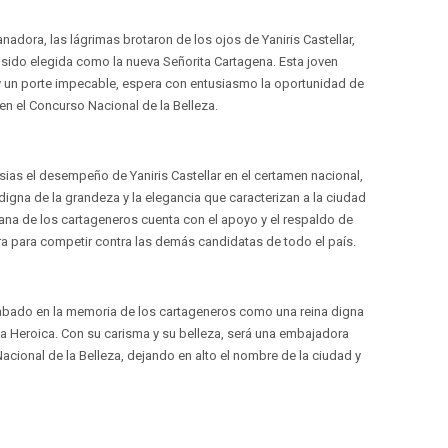
ra, las lágrimas brotaron de los ojos de Yaniris Castellar,
 sido elegida como la nueva Señorita Cartagena. Esta joven
 y un porte impecable, espera con entusiasmo la oportunidad de
en el Concurso Nacional de la Belleza.
as el desempeño de Yaniris Castellar en el certamen nacional,
igna de la grandeza y la elegancia que caracterizan a la ciudad
ana de los cartageneros cuenta con el apoyo y el respaldo de
a para competir contra las demás candidatas de todo el país.
rabado en la memoria de los cartageneros como una reina digna
 la Heroica. Con su carisma y su belleza, será una embajadora
acional de la Belleza, dejando en alto el nombre de la ciudad y