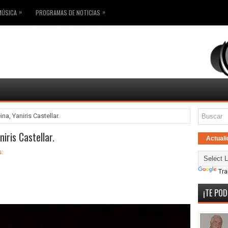
»
»
MÚSICA
PROGRAMAS DE NOTICIAS
na, Yaniris Castellar.
iris Castellar.
Actuali
:
Tra
¡TE POD