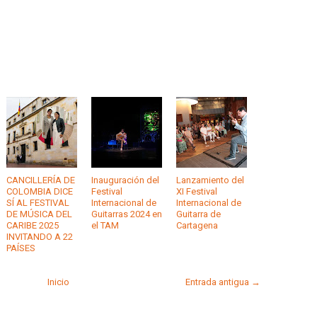
CANCILLERÍA DE
Inauguración del
Lanzamiento del
COLOMBIA DICE
Festival
XI Festival
SÍ AL FESTIVAL
Internacional de
Internacional de
DE MÚSICA DEL
Guitarras 2024 en
Guitarra de
CARIBE 2025
el TAM
Cartagena
INVITANDO A 22
PAÍSES
Inicio
Entrada antigua →