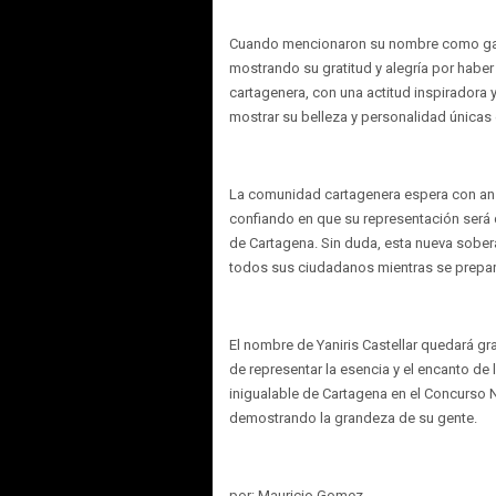
Cuando mencionaron su nombre como ganado
mostrando su gratitud y alegría por haber
cartagenera, con una actitud inspiradora
mostrar su belleza y personalidad únicas 
La comunidad cartagenera espera con ansi
confiando en que su representación será d
de Cartagena. Sin duda, esta nueva sober
todos sus ciudadanos mientras se prepar
El nombre de Yaniris Castellar quedará g
de representar la esencia y el encanto de
inigualable de Cartagena en el Concurso N
demostrando la grandeza de su gente.
por: Mauricio Gomez