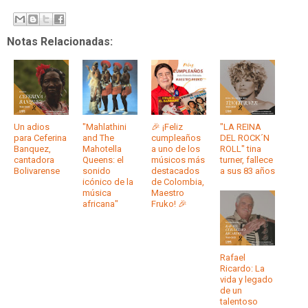
Notas Relacionadas:
Un adios
"Mahlathini
🎉 ¡Feliz
"LA REINA
para Ceferina
and The
cumpleaños
DEL ROCK´N
Banquez,
Mahotella
a uno de los
ROLL" tina
cantadora
Queens: el
músicos más
turner, fallece
Bolivarense
sonido
destacados
a sus 83 años
icónico de la
de Colombia,
música
Maestro
africana"
Fruko! 🎉
Rafael
Ricardo: La
vida y legado
de un
talentoso