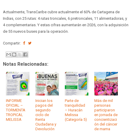
Actualmente, TransCaribe cubre actualmente el 60% de Cartagena de
Indias, con 25 rutas: 4 rutas troncales, 6 pretroncales, 11 alimentadoras, y
4 complementarias. Y estas cifras aumentarán en 2026, con la adquisición
de 55 nuevos buses para la operación.
Compartir:
Notas Relacionadas:
INFORME
Inician los
Parte de
Más de mil
OFICIAL –
pagos del
tranquilidad
personas
TORMENTA
segundo
– Huracán
participaron
TROPICAL
ciclo de
Melissa
en jornada de
MELISSA
Renta
(Categoría 5)
concientizaci
Ciudadana y
ón del cáncer
Devolución
de mama