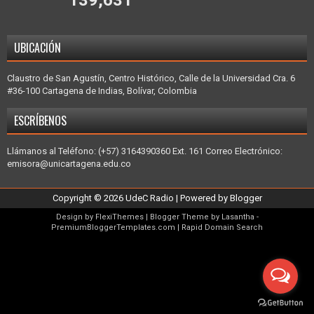
139,631
UBICACIÓN
Claustro de San Agustín, Centro Histórico, Calle de la Universidad Cra. 6
#36-100 Cartagena de Indias, Bolívar, Colombia
ESCRÍBENOS
Llámanos al Teléfono: (+57) 3164390360 Ext. 161 Correo Electrónico:
emisora@unicartagena.edu.co
Copyright ©
2026
UdeC Radio
| Powered by
Blogger
Design by
FlexiThemes
| Blogger Theme by
Lasantha
-
PremiumBloggerTemplates.com
|
Rapid Domain Search