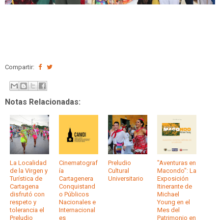
Compartir:
Notas Relacionadas:
La Localidad
Cinematograf
Preludio
"Aventuras en
de la Virgen y
ía
Cultural
Macondo": La
Turística de
Cartagenera
Universitario
Exposición
Cartagena
Conquistand
Itinerante de
disfrutó con
o Públicos
Michael
respeto y
Nacionales e
Young en el
tolerancia el
Internacional
Mes del
Preludio
es
Patrimonio en