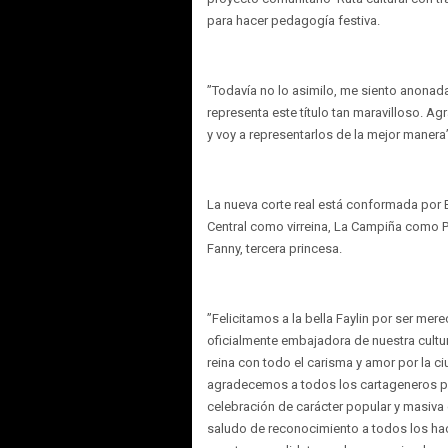
para hacer pedagogía festiva.
”Todavía no lo asimilo, me siento anonad
representa este título tan maravilloso. A
y voy a representarlos de la mejor manera”
La nueva corte real está conformada por
Central como virreina, La Campiña como P
Fanny, tercera princesa.
”Felicitamos a la bella Faylin por ser me
oficialmente embajadora de nuestra cult
reina con todo el carisma y amor por la ciu
agradecemos a todos los cartageneros po
celebración de carácter popular y masiva
saludo de reconocimiento a todos los hace