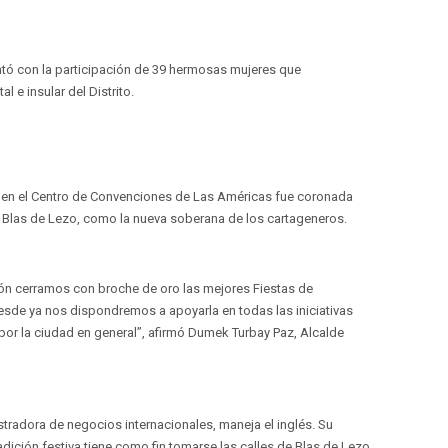
ontó con la participación de 39 hermosas mujeres que
 e insular del Distrito.
, en el Centro de Convenciones de Las Américas fue coronada
io Blas de Lezo, como la nueva soberana de los cartageneros.
n cerramos con broche de oro las mejores Fiestas de
desde ya nos dispondremos a apoyarla en todas las iniciativas
por la ciudad en general”, afirmó Dumek Turbay Paz, Alcalde
stradora de negocios internacionales, maneja el inglés. Su
adición festiva tiene como fin tomarse las calles de Blas de Lezo