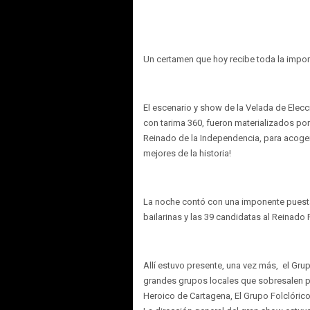
Un certamen que hoy recibe toda la impo
El escenario y show de la Velada de Elec
con tarima 360, fueron materializados por
Reinado de la Independencia, para acoger e
mejores de la historia!
La noche contó con una imponente puesta 
bailarinas y las 39 candidatas al Reinado
Allí estuvo presente, una vez más, el Gru
grandes grupos locales que sobresalen por
Heroico de Cartagena, El Grupo Folclóric