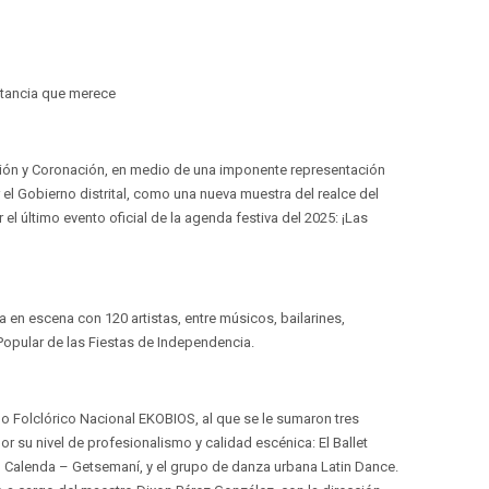
rtancia que merece
ción y Coronación, en medio de una imponente representación
 el Gobierno distrital, como una nueva muestra del realce del
l último evento oficial de la agenda festiva del 2025: ¡Las
en escena con 120 artistas, entre músicos, bailarines,
 Popular de las Fiestas de Independencia.
po Folclórico Nacional EKOBIOS, al que se le sumaron tres
 su nivel de profesionalismo y calidad escénica: El Ballet
o Calenda – Getsemaní, y el grupo de danza urbana Latin Dance.