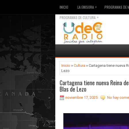
»
INICIO
LA EMISORA
PROGRAMAS DE 
»
PROGRAMAS DE CULTURA
Inicio
»
Cultura
» Cartagena tiene nueva Re
Lezo
Cartagena tiene nueva Reina de 
Blas de Lezo
noviembre 17, 2025
No hay comen