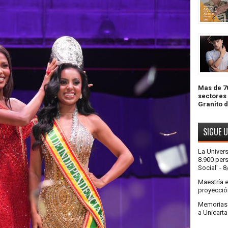
Mas de 70
sectores
Granito 
SIGUE 
La Univer
8.900 pers
Social'
- 8
Maestría 
proyecció
Memorias a
a Unicart