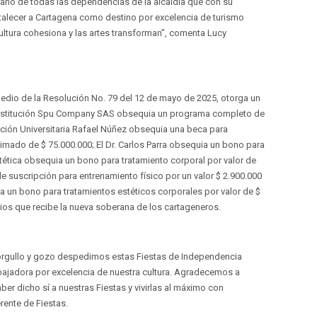
ano de todas las dependencias de la alcaldía que con su
talecer a Cartagena como destino por excelencia de turismo
cultura cohesiona y las artes transforman”, comenta Lucy
r medio de la Resolución No. 79 del 12 de mayo de 2025, otorga un
 Institución Spu Company SAS obsequia un programa completo de
ración Universitaria Rafael Núñez obsequia una beca para
oximado de $ 75.000.000; El Dr. Carlos Parra obsequia un bono para
tética obsequia un bono para tratamiento corporal por valor de
suscripción para entrenamiento físico por un valor $ 2.900.000
 un bono para tratamientos estéticos corporales por valor de $
ios que recibe la nueva soberana de los cartageneros.
orgullo y gozo despedimos estas Fiestas de Independencia
bajadora por excelencia de nuestra cultura. Agradecemos a
ber dicho sí a nuestras Fiestas y vivirlas al máximo con
rente de Fiestas.