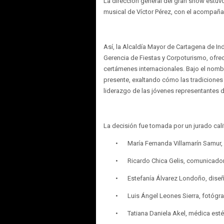
La dirección general del gran show estuv
musical de Víctor Pérez, con el acompaña
Así, la Alcaldía Mayor de Cartagena de Indi
Gerencia de Fiestas y Corpoturismo, ofrec
certámenes internacionales. Bajo el nombr
presente, exaltando cómo las tradiciones d
liderazgo de las jóvenes representantes d
La decisión fue tomada por un jurado ca
•
María Fernanda Villamarín Samur, 
•
Ricardo Chica Gelis, comunicador
•
Estefanía Álvarez Londoño, dise
•
Luis Ángel Leones Sierra, fotógra
•
Tatiana Daniela Akel, médica esté