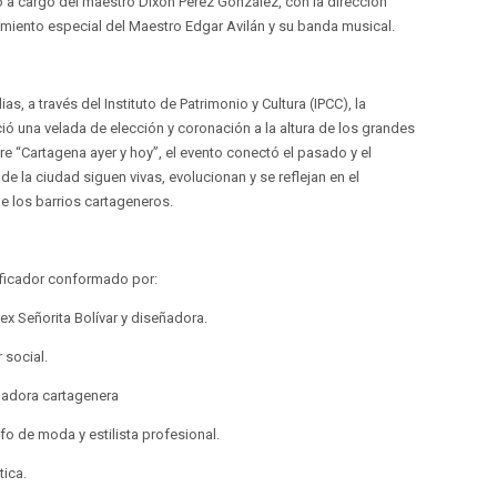
o a cargo del maestro Dixon Pérez González, con la dirección
miento especial del Maestro Edgar Avilán y su banda musical.
as, a través del Instituto de Patrimonio y Cultura (IPCC), la
ió una velada de elección y coronación a la altura de los grandes
e “Cartagena ayer y hoy”, el evento conectó el pasado y el
e la ciudad siguen vivas, evolucionan y se reflejan en el
e los barrios cartageneros.
lificador conformado por:
ex Señorita Bolívar y diseñadora.
 social.
ñadora cartagenera
fo de moda y estilista profesional.
tica.