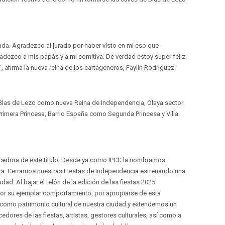
ada. Agradezco al jurado por haber visto en mí eso que
gradezco a mis papás y a mi comitiva. De verdad estoy súper feliz
, afirma la nueva reina de los cartageneros, Faylin Rodríguez.
 Blas de Lezo como nueva Reina de Independencia, Olaya sector
rimera Princesa, Barrio España como Segunda Princesa y Villa
recedora de este título. Desde ya como IPCC la nombramos
ura. Cerramos nuestras Fiestas de Independencia estrenando una
dad. Al bajar el telón de la edición de las fiestas 2025
r su ejemplar comportamiento, por apropiarse de esta
 como patrimonio cultural de nuestra ciudad y extendemos un
dores de las fiestas, artistas, gestores culturales, así como a