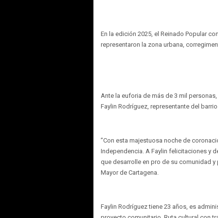
En la edición 2025, el Reinado Popular c
representaron la zona urbana, corregimental
Ante la euforia de más de 3 mil personas
Faylin Rodríguez, representante del barr
”Con esta majestuosa noche de coronació
Independencia. A Faylin felicitaciones y 
que desarrolle en pro de su comunidad y 
Mayor de Cartagena.
Faylin Rodríguez tiene 23 años, es admini
proyecto comunitario Ruta cultural con tr