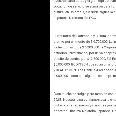
nuestras candidatas y el gran equipo hum
vocación de servicio se sumaron para for
cultural en Colombia, sin duda alguna la 
Espinosa, Directora del IPCC.
El Institutito de Patrimonio y Cultura, po
premio por un monto de $ 9.700.000; La
inglés por valor de $ 6.200.000; la Corpo
estudios universitarios, por un valor apr
diseño de sonrisa por $12.500.000; EIS Es
$5.000.000; BODYTECH obsequia un año de 
y BEAUTY CLINIC de Daniela Akel obsequia
3.000.000, estos son algunos de los prem
”Con mucha nostalgia pero también con 
2025. Nuestra reina confiamos sea la em
todos los cartageneros y visitantes por ha
nosotros”, finaliza Alejandra Espinosa, Ge