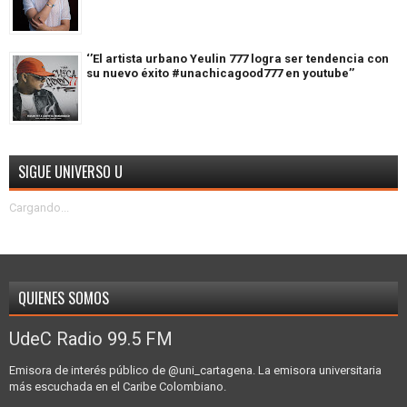
‘’El artista urbano Yeulin 777 logra ser tendencia con
su nuevo éxito #unachicagood777 en youtube’’
SIGUE UNIVERSO U
Cargando...
QUIENES SOMOS
UdeC Radio 99.5 FM
Emisora de interés público de @uni_cartagena. La emisora universitaria
más escuchada en el Caribe Colombiano.