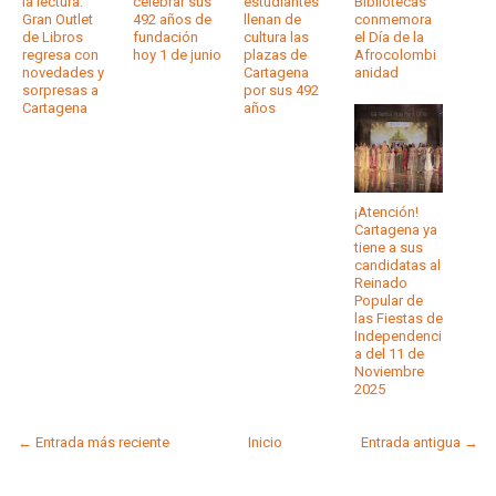
la lectura:
celebrar sus
estudiantes
Bibliotecas
Gran Outlet
492 años de
llenan de
conmemora
de Libros
fundación
cultura las
el Día de la
regresa con
hoy 1 de junio
plazas de
Afrocolombi
novedades y
Cartagena
anidad
sorpresas a
por sus 492
Cartagena
años
¡Atención!
Cartagena ya
tiene a sus
candidatas al
Reinado
Popular de
las Fiestas de
Independenci
a del 11 de
Noviembre
2025
← Entrada más reciente
Inicio
Entrada antigua →