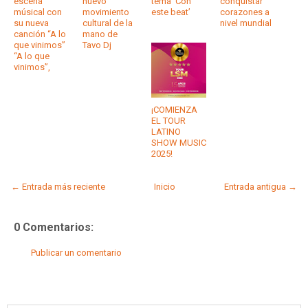
escena
nuevo
tema ‘Con
conquistar
músical con
movimiento
este beat’
corazones a
su nueva
cultural de la
nivel mundial
canción “A lo
mano de
que vinimos”
Tavo Dj
“A lo que
vinimos”,
¡COMIENZA
EL TOUR
LATINO
SHOW MUSIC
2025!
← Entrada más reciente
Inicio
Entrada antigua →
0 Comentarios:
Publicar un comentario