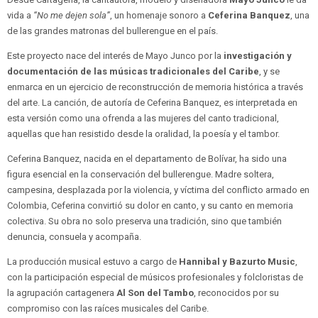
vida a
“No me dejen sola”
, un homenaje sonoro a
Ceferina Banquez
, una
de las grandes matronas del bullerengue en el país.
Este proyecto nace del interés de Mayo Junco por la
investigación y
documentación de las músicas tradicionales del Caribe
, y se
enmarca en un ejercicio de reconstrucción de memoria histórica a través
del arte. La canción, de autoría de Ceferina Banquez, es interpretada en
esta versión como una ofrenda a las mujeres del canto tradicional,
aquellas que han resistido desde la oralidad, la poesía y el tambor.
Ceferina Banquez, nacida en el departamento de Bolívar, ha sido una
figura esencial en la conservación del bullerengue. Madre soltera,
campesina, desplazada por la violencia, y víctima del conflicto armado en
Colombia, Ceferina convirtió su dolor en canto, y su canto en memoria
colectiva. Su obra no solo preserva una tradición, sino que también
denuncia, consuela y acompaña.
La producción musical estuvo a cargo de
Hannibal y Bazurto Music
,
con la participación especial de músicos profesionales y folcloristas de
la agrupación cartagenera
Al Son del Tambo
, reconocidos por su
compromiso con las raíces musicales del Caribe.