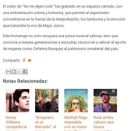
El video de
“No me dejen sola”
fue grabado en un espacio cerrado, con
una ambientación sobria y bohemia, que permite al espectador
concentrarse en la fuerza de la interpretación, los tambores y la emoción
que transmite la voz de Mayo Junco.
Este homenaje no solo recupera una pieza musical valiosa, sino que
convoca a nuevas generaciones a escuchar, reconocer y valorar el aporte
de mujeres como Ceferina Banquez al patrimonio inmaterial del país.
Compartir:
Notas Relacionadas:
Kenny
“Amapiano
MarthyK llega
Rulai artista
Williams
en el
imparable
cubano que
conquista la
Mercado”: el
con su nuevo
busca