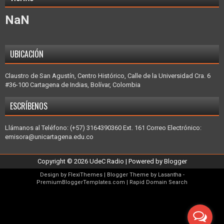
NaN
UBICACIÓN
Claustro de San Agustín, Centro Histórico, Calle de la Universidad Cra. 6
#36-100 Cartagena de Indias, Bolívar, Colombia
ESCRÍBENOS
Llámanos al Teléfono: (+57) 3164390360 Ext. 161 Correo Electrónico:
emisora@unicartagena.edu.co
Copyright ©
2026
UdeC Radio
| Powered by
Blogger
Design by
FlexiThemes
| Blogger Theme by
Lasantha
-
PremiumBloggerTemplates.com
|
Rapid Domain Search