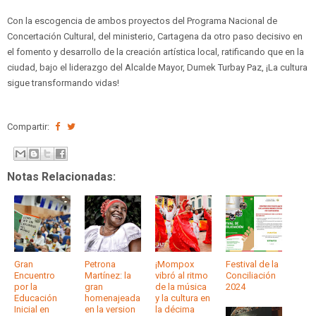
Con la escogencia de ambos proyectos del Programa Nacional de
Concertación Cultural, del ministerio, Cartagena da otro paso decisivo en
el fomento y desarrollo de la creación artística local, ratificando que en la
ciudad, bajo el liderazgo del Alcalde Mayor, Dumek Turbay Paz, ¡La cultura
sigue transformando vidas!
Compartir:
Notas Relacionadas:
Gran
Petrona
¡Mompox
Festival de la
Encuentro
Martínez: la
vibró al ritmo
Conciliación
por la
gran
de la música
2024
Educación
homenajeada
y la cultura en
Inicial en
en la version
la décima