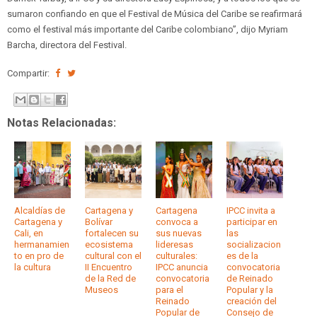
sumaron confiando en que el Festival de Música del Caribe se reafirmará
como el festival más importante del Caribe colombiano’’, dijo Myriam
Barcha, directora del Festival.
Compartir:
Notas Relacionadas:
Alcaldías de
Cartagena y
Cartagena
IPCC invita a
Cartagena y
Bolívar
convoca a
participar en
Cali, en
fortalecen su
sus nuevas
las
hermanamien
ecosistema
lideresas
socializacion
to en pro de
cultural con el
culturales:
es de la
la cultura
II Encuentro
IPCC anuncia
convocatoria
de la Red de
convocatoria
de Reinado
Museos
para el
Popular y la
Reinado
creación del
Popular de
Consejo de