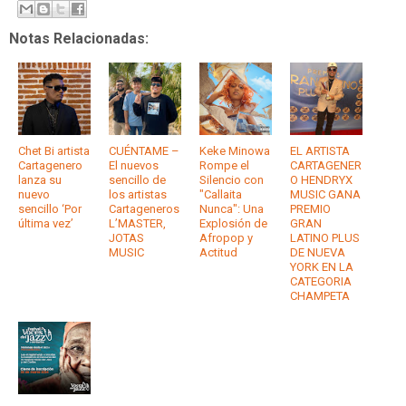
Notas Relacionadas:
Chet Bi artista
CUÉNTAME –
Keke Minowa
EL ARTISTA
Cartagenero
El nuevos
Rompe el
CARTAGENER
lanza su
sencillo de
Silencio con
O HENDRYX
nuevo
los artistas
"Callaita
MUSIC GANA
sencillo ‘Por
Cartageneros
Nunca": Una
PREMIO
última vez’
L’MASTER,
Explosión de
GRAN
JOTAS
Afropop y
LATINO PLUS
MUSIC
Actitud
DE NUEVA
YORK EN LA
CATEGORIA
CHAMPETA