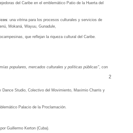
jedoras del Caribe en el emblemático Patio de la Huerta del
icos
: una vitrina para los procesos culturales y servicios de
Zenú, Mokaná, Wayuu, Gunadule,
rocampesinas, que reflejan la riqueza cultural del Caribe.
ías populares, mercados culturales y políticas públicas"
, con
2
v Dance Studio, Colectivo del Movimiento, Maximio Charris y
mblemático Palacio de la Proclamación.
 por Guillermo Kerton (Cuba).