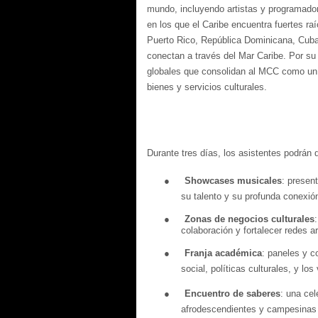
mundo, incluyendo artistas y programado
en los que el Caribe encuentra fuertes r
Puerto Rico, República Dominicana, Cuba 
conectan a través del Mar Caribe. Por su
globales que consolidan al MCC como un es
bienes y servicios culturales.
Durante tres días, los asistentes podrán 
●
Showcases musicales
: presen
su talento y su profunda conexió
●
Zonas de negocios culturales
:
colaboración y fortalecer redes art
●
Franja académica
: paneles y 
social, políticas culturales, y lo
●
Encuentro de saberes
: una cel
afrodescendientes y campesinas 