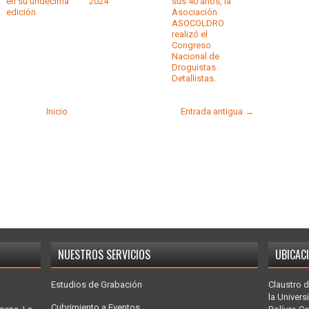
en su undécima
2024
sus 40 años, la
edición
Asociación
ASOCOLDRO
realizó el
Congreso
Nacional de
Droguistas
Detallistas.
Inicio
Entrada antigua →
NUESTROS SERVICIOS
UBICAC
Estudios de Grabación
Claustro d
la Univers
Cubrimiento a Eventos