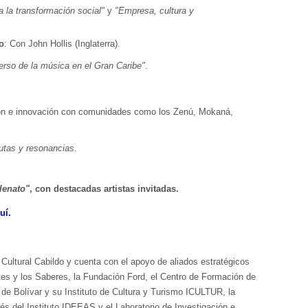
a la transformación social"
y
"Empresa, cultura y
o
: Con John Hollis (Inglaterra).
erso de la música en el Gran Caribe"
.
ión e innovación con comunidades como los Zenú, Mokaná,
utas y resonancias
.
lenato"
, con destacadas artistas invitadas.
uí.
Cultural Cabildo y cuenta con el apoyo de aliados estratégicos
rtes y los Saberes, la Fundación Ford, el Centro de Formación de
de Bolívar y su Instituto de Cultura y Turismo ICULTUR, la
és del Instituto IDEEAS y el Laboratorio de Investigación e