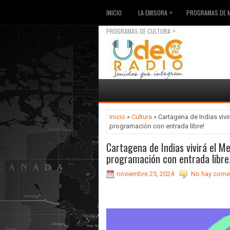
»
INICIO
LA EMISORA
PROGRAMAS DE 
»
PROGRAMAS DE CULTURA
Inicio
»
Cultura
» Cartagena de Indias vivi
programación con entrada libre!
Cartagena de Indias vivirá el M
programación con entrada libre
noviembre 25, 2024
No hay comen