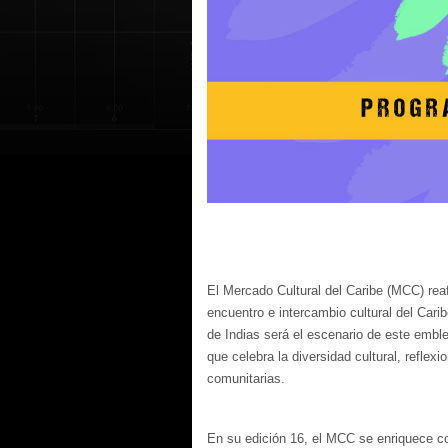
El Mercado Cultural del Caribe (MCC) rea
encuentro e intercambio cultural del Cari
de Indias será el escenario de este emble
que celebra la diversidad cultural, reflex
comunitarias.
En su edición 16, el MCC se enriquece co