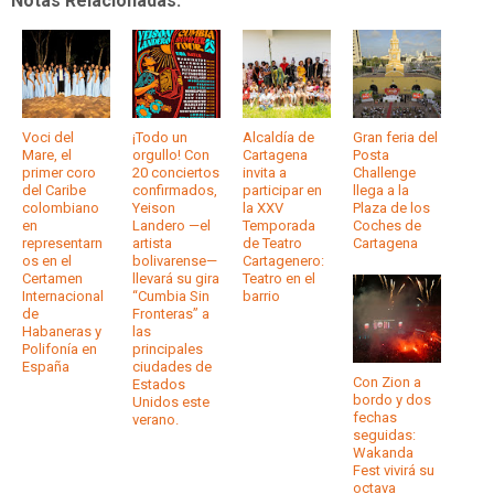
Notas Relacionadas:
Voci del
¡Todo un
Alcaldía de
Gran feria del
Mare, el
orgullo! Con
Cartagena
Posta
primer coro
20 conciertos
invita a
Challenge
del Caribe
confirmados,
participar en
llega a la
colombiano
Yeison
la XXV
Plaza de los
en
Landero —el
Temporada
Coches de
representarn
artista
de Teatro
Cartagena
os en el
bolivarense—
Cartagenero:
Certamen
llevará su gira
Teatro en el
Internacional
“Cumbia Sin
barrio
de
Fronteras” a
Habaneras y
las
Polifonía en
principales
España
ciudades de
Con Zion a
Estados
bordo y dos
Unidos este
fechas
verano.
seguidas:
Wakanda
Fest vivirá su
octava