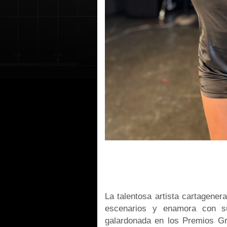
La talentosa artista cartagener
escenarios y enamora con s
galardonada en los Premios Gra