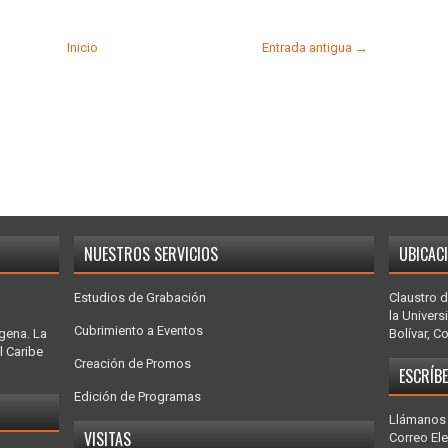
Inicio
Entrada antigua →
NUESTROS SERVICIOS
UBICAC
Estudios de Grabación
Claustro d
la Univers
Cubrimiento a Eventos
gena. La
Bolívar, C
l Caribe
Creación de Promos
ESCRÍB
Edición de Programas
Llámanos 
VISITAS
Correo El