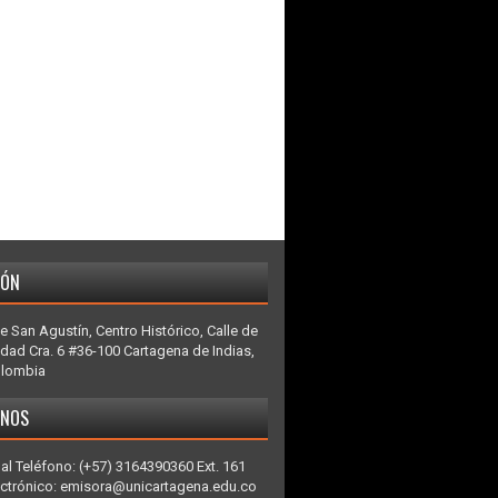
IÓN
e San Agustín, Centro Histórico, Calle de
idad Cra. 6 #36-100 Cartagena de Indias,
olombia
ENOS
al Teléfono: (+57) 3164390360 Ext. 161
ectrónico: emisora@unicartagena.edu.co