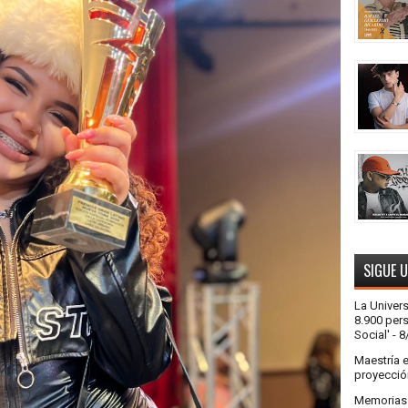
SIGUE 
La Univer
8.900 pers
Social'
- 8
Maestría 
proyecció
Memorias a