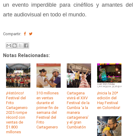
un evento imperdible para cinéfilos y amantes del
arte audiovisual en todo el mundo.
Compartir:
Notas Relacionadas:
¡Histórico!
310 millones
Cartagena
¡Inicia la 20ª
Festival del
en ventas
vivirá el XXV
edición del
Frito
durante el
Festival de la
Hay Festival
Cartagenero
primer fin de
Cumbia ‘a la
en Colombia!
2025 rompe
semana del
manera
récord con
Festival del
cartagenera’
ventas de
Frito
y el gran
$1.800
Cartagenero
Cumbiatón
millones