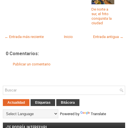
De norte a
sur, el frito
conquista la
ciudad
← Entrada más reciente
Inicio
Entrada antigua →
0 Comentarios:
Publicar un comentario
Actualidad
Etiquetas
Bitácora
Powered by
Translate
¡TE PODRÍA INTERESAR!