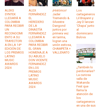
ALEKS
ALEX
¡Histórico!
Los
SYNTEK
FERNÁNDEZ
Jader
cartageneros
LLEGARÁ A
EL
Tremendo &
Lil Brayann y
COLOMBIA
HEREDERO
Silvestre
Jey D lanzan
PARA RECIBIR
DE LA
Dangond
‘Chapa’ junto
UN
DINASTÍA
juntos por
al
RECONOCIMI
FERNÁNDEZ
primera vez
dominicano
ENTO A SU
LLEGARÁ A
en tarima,
Bulova
TRAYECTORI
COLOMBIA
logran una
A EN LA 14ª
PARA RECIBIR
unión exitosa,
EDICIÓN DE
EL GRAN
CHAMPETA +
LOS PREMIOS
HOMENAJE A
VALLENATO
LATINO
SU ABUELO
MUSIC
DON VICENTE
AWARDS
FERNANDEZ
¿También lo
2024
EN LOS
perdonarías?
PREMIOS
La curiosa
LATINO
valla de
MUSIC
Wakanda
AWARDS
Fest que
2024
llama la
atención de
los
cartageneros
en una de sus