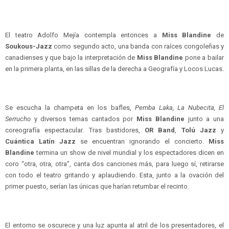
El teatro Adolfo Mejía contempla entonces a
Miss Blandine
de
Soukous-Jazz
como segundo acto, una banda con raíces congoleñas y
canadienses y que bajo la interpretación de
Miss Blandine
pone a bailar
en la primera planta, en las sillas de la derecha a Geografía y Locos Lucas.
Se escucha la champeta en los bafles,
Pemba Laka, La Nubecita, El
Serrucho
y diversos temas cantados por
Miss Blandine
junto a una
coreografía espectacular. Tras bastidores,
OR Band
,
Tolú Jazz
y
Cuántica Latín Jazz
se encuentran ignorando el concierto.
Miss
Blandine
termina un show de nivel mundial y los espectadores dicen en
coro “otra, otra, otra”, canta dos canciones más, para luego sí, retirarse
con todo el teatro gritando y aplaudiendo. Esta, junto a la ovación del
primer puesto, serían las únicas que harían retumbar el recinto.
El entorno se oscurece y una luz apunta al atril de los presentadores, el