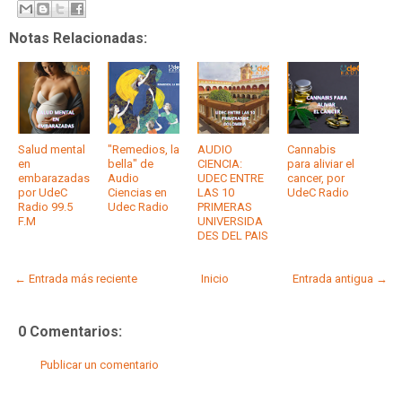
Notas Relacionadas:
Salud mental
"Remedios, la
AUDIO
Cannabis
en
bella" de
CIENCIA:
para aliviar el
embarazadas
Audio
UDEC ENTRE
cancer, por
por UdeC
Ciencias en
LAS 10
UdeC Radio
Radio 99.5
Udec Radio
PRIMERAS
F.M
UNIVERSIDA
DES DEL PAIS
← Entrada más reciente
Inicio
Entrada antigua →
0 Comentarios:
Publicar un comentario