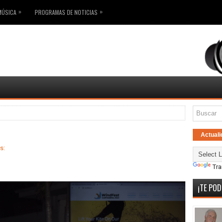
»
»
MÚSICA
PROGRAMAS DE NOTICIAS
Actuali
s:
Tra
¡TE POD