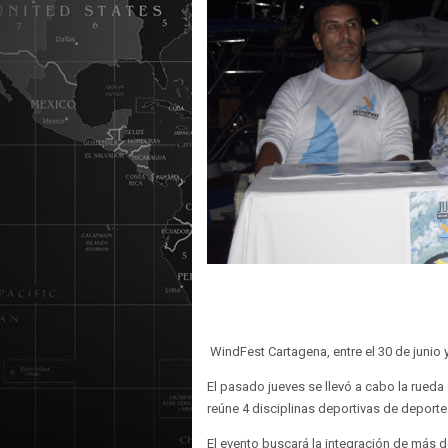
WindFest Cartagena, entre el 30 de junio y 
El pasado jueves se llevó a cabo la rued
reúne 4 disciplinas deportivas de deporte
El evento buscará la integración de más 