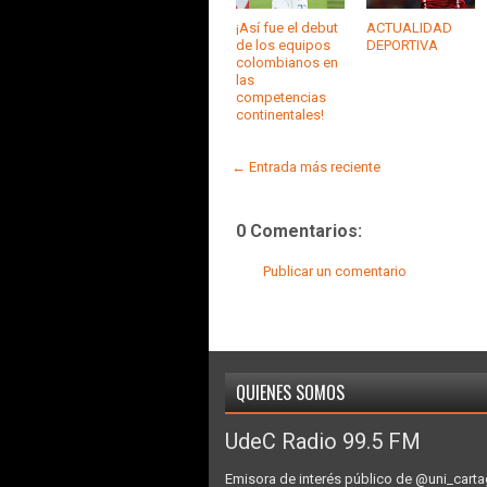
¡Así fue el debut
ACTUALIDAD
de los equipos
DEPORTIVA
colombianos en
las
competencias
continentales!
← Entrada más reciente
0 Comentarios:
Publicar un comentario
QUIENES SOMOS
UdeC Radio 99.5 FM
Emisora de interés público de @uni_carta