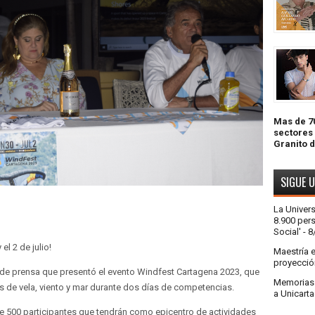
Mas de 70
sectores
Granito 
SIGUE 
La Univer
8.900 pers
Social'
- 8
el 2 de julio!
Maestría 
proyecció
a de prensa que presentó el evento Windfest Cartagena 2023, que
Memorias a
s de vela, viento y mar durante dos días de competencias.
a Unicart
de 500 participantes que tendrán como epicentro de actividades