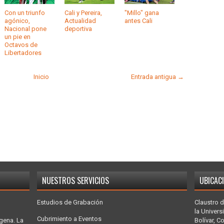
Con un triunfo
Cali y Pereira,
"Millo" gana
agónico,
Actualidad
antes Cali
Nacional pone
deportiva
un pie en
Octavos de
Libertadores
Inicio
Entrada antigua →
NUESTROS SERVICIOS
UBICAC
Estudios de Grabación
Claustro d
la Univers
Cubrimiento a Eventos
gena. La
Bolívar, C