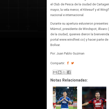
el Club de Pesca de la ciudad de Cartagen
mayor, la vela menor, el Kitesurf y el Win
nacional e internacional.
Durante su apertura estuvieron presentes
Mármol, presidente de Windspot, Álvaro (a
de la ciudad, quienes dieron la bienvenid
portal www.windfest.co) y hacer parte de 
Bolívar.
Por: Juan Pablo Guzman
Compartir:
Notas Relacionadas: