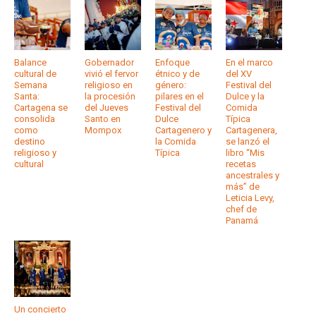
Balance
Gobernador
Enfoque
En el marco
cultural de
vivió el fervor
étnico y de
del XV
Semana
religioso en
género:
Festival del
Santa:
la procesión
pilares en el
Dulce y la
Cartagena se
del Jueves
Festival del
Comida
consolida
Santo en
Dulce
Típica
como
Mompox
Cartagenero y
Cartagenera,
destino
la Comida
se lanzó el
religioso y
Típica
libro “Mis
cultural
recetas
ancestrales y
más” de
Leticia Levy,
chef de
Panamá
Un concierto