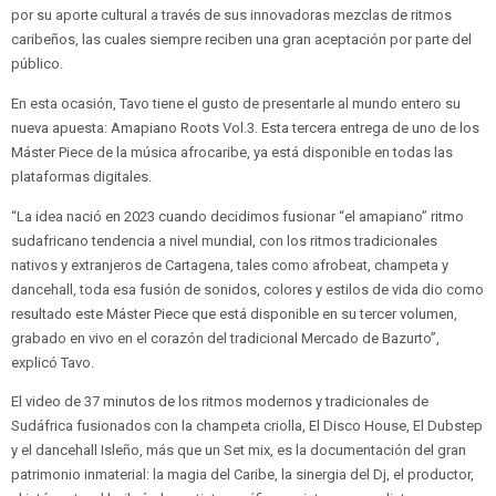
por su aporte cultural a través de sus innovadoras mezclas de ritmos
caribeños, las cuales siempre reciben una gran aceptación por parte del
público.
En esta ocasión, Tavo tiene el gusto de presentarle al mundo entero su
nueva apuesta: Amapiano Roots Vol.3. Esta tercera entrega de uno de los
Máster Piece de la música afrocaribe, ya está disponible en todas las
plataformas digitales.
“La idea nació en 2023 cuando decidimos fusionar “el amapiano” ritmo
sudafricano tendencia a nivel mundial, con los ritmos tradicionales
nativos y extranjeros de Cartagena, tales como afrobeat, champeta y
dancehall, toda esa fusión de sonidos, colores y estilos de vida dio como
resultado este Máster Piece que está disponible en su tercer volumen,
grabado en vivo en el corazón del tradicional Mercado de Bazurto”,
explicó Tavo.
El video de 37 minutos de los ritmos modernos y tradicionales de
Sudáfrica fusionados con la champeta criolla, El Disco House, El Dubstep
y el dancehall Isleño, más que un Set mix, es la documentación del gran
patrimonio inmaterial: la magia del Caribe, la sinergia del Dj, el productor,