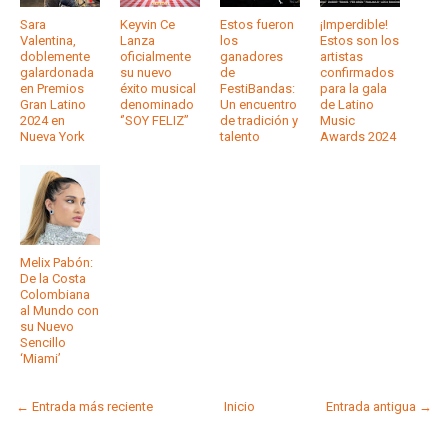
Sara
Keyvin Ce
Estos fueron
¡Imperdible!
Valentina,
Lanza
los
Estos son los
doblemente
oficialmente
ganadores
artistas
galardonada
su nuevo
de
confirmados
en Premios
éxito musical
FestiBandas:
para la gala
Gran Latino
denominado
Un encuentro
de Latino
2024 en
‘’SOY FELIZ’’
de tradición y
Music
Nueva York
talento
Awards 2024
Melix Pabón:
De la Costa
Colombiana
al Mundo con
su Nuevo
Sencillo
‘Miami’
← Entrada más reciente
Inicio
Entrada antigua →